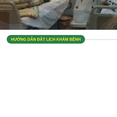
HƯỚNG DẪN ĐẶT LỊCH KHÁM BỆNH