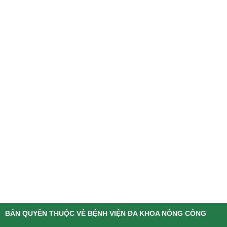
BẢN QUYỀN THUỘC VỀ BỆNH VIỆN ĐA KHOA NÔNG CỐNG