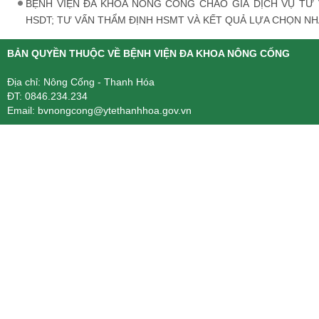
BỆNH VIỆN ĐA KHOA NÔNG CỐNG CHÀO GIÁ DỊCH VỤ TƯ 
HSDT; TƯ VẤN THẨM ĐỊNH HSMT VÀ KẾT QUẢ LỰA CHỌN N
BẢN QUYỀN THUỘC VỀ BỆNH VIỆN ĐA KHOA NÔNG CỐNG
Địa chỉ: Nông Cống - Thanh Hóa
ĐT: 0846.234.234
Email: bvnongcong@ytethanhhoa.gov.vn