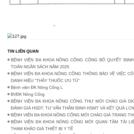
TIN LIÊN QUAN
BỆNH VIỆN ĐA KHOA NÔNG CỐNG CÔNG BỐ QUYẾT ĐỊNH
TOÁN NGÂN SÁCH NĂM 2025
BỆNH VIỆN ĐA KHOA NÔNG CỐNG THÔNG BÁO VỀ VIỆC CÔ
DANH HIỆU "THẦY THUỐC ƯU TÚ"
Bệnh viện ĐK Nông Cống L
BVĐK Nông Cống
BỆNH VIỆN ĐA KHOA NÔNG CỐNG THƯ MỜI CHÀO GIÁ DỊ
ĐÁNH GIÁ HSDT; TƯ VẤN THẨM ĐỊNH HSMT VÀ KẾT QUẢ LC
BỆNH VIỆN ĐA KHOA NÔNG CỐNG MỜI CHÀO GIÁ TRANG THIẾ
BỆNH VIỆN ĐA KHOA NÔNG CỐNG MỜI QUAN TÂM TÀI LI
THAM KHẢO GIÁ THIẾT BỊ Y TẾ